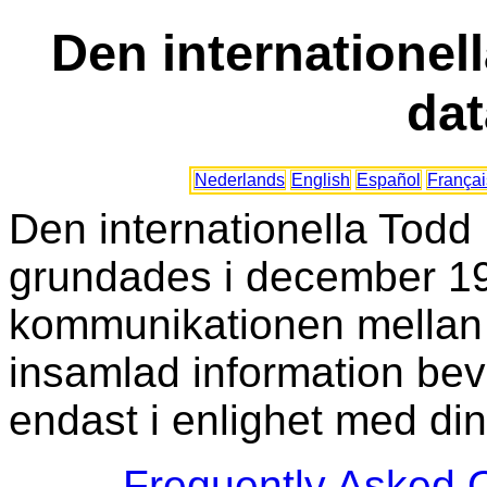
Den internationel
da
Nederlands
English
Español
Françai
Den internationella Tod
grundades i december 199
kommunikationen mellan 
insamlad information be
endast i enlighet med din
Frequently Asked Q